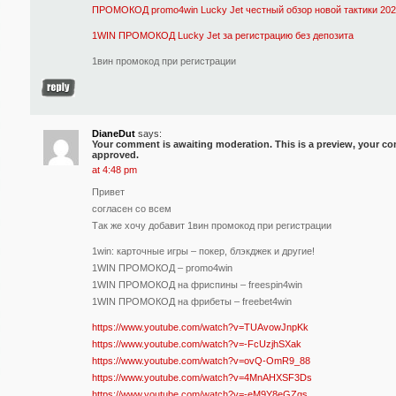
ПРОМОКОД promo4win Lucky Jet честный обзор новой тактики 202
1WIN ПРОМОКОД Lucky Jet за регистрацию без депозита
1вин промокод при регистрации
DianeDut
says:
Your comment is awaiting moderation. This is a preview, your com
approved.
at 4:48 pm
Привет
согласен со всем
Так же хочу добавит 1вин промокод при регистрации
1win: карточные игры – покер, блэкджек и другие!
1WIN ПРОМОКОД – promo4win
1WIN ПРОМОКОД на фриспины – freespin4win
1WIN ПРОМОКОД на фрибеты – freebet4win
https://www.youtube.com/watch?v=TUAvowJnpKk
https://www.youtube.com/watch?v=-FcUzjhSXak
https://www.youtube.com/watch?v=ovQ-OmR9_88
https://www.youtube.com/watch?v=4MnAHXSF3Ds
https://www.youtube.com/watch?v=-eM9Y8eGZgs