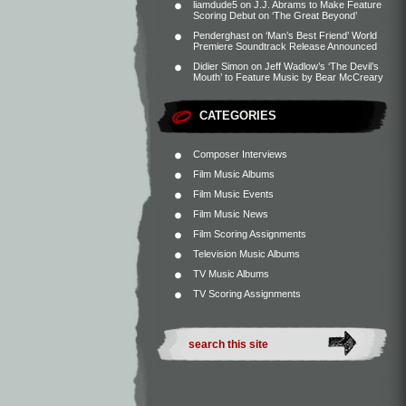
liamdude5
on
J.J. Abrams to Make Feature
Scoring Debut on ‘The Great Beyond’
Penderghast
on
‘Man’s Best Friend’ World
Premiere Soundtrack Release Announced
Didier Simon
on
Jeff Wadlow’s ‘The Devil’s
Mouth’ to Feature Music by Bear McCreary
CATEGORIES
Composer Interviews
Film Music Albums
Film Music Events
Film Music News
Film Scoring Assignments
Television Music Albums
TV Music Albums
TV Scoring Assignments