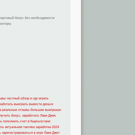
стартовый бонус без необходимости
конторы
вы честный обзор и где играть
работать выиграть вывести деньги
ка реальные отзывы большие выигрыши
лучить бонус, заработать Лаки Джек
ь пополнить счет в Кыргызстане
ть актуальная тактика заработка 2024
зарегистрироваться в игре Лаки Джет